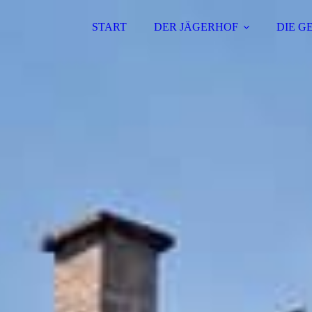
START
DER JÄGERHOF
DIE G