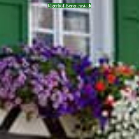
Jägerhof Bergneustadt