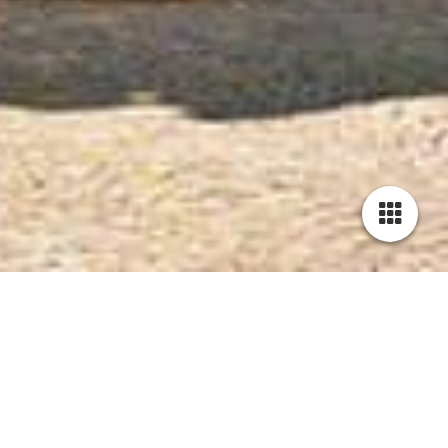
Die Genossenschaft Jägerhof
Im Rahmen des Förderprojekts „
Dritte Orte – Häuser für
Kultur und Begegnung im ländlichen Raum
“ des
NRW-
Ministeriums für Kultur und Wissenschaft
erhielt Bergneustadt
den Zuschlag für eine Weiterentwicklung der
Traditionsgaststätte Jägerhof zu einem kulturellen und
kommunikativen Treffpunkt. Dazu hatte ein ehrenamtliches
Koordinierungsteam die architektonische Vorplanung, ein